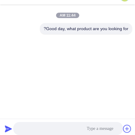
عنوان الشركة
11:44 AM
الوحدة 701A، رقم 837 وسط شارع قيانبو الثاني، منطقة سيمينغ،
شيامين، الصين
Good day, what product are you looking for?
عنوان المصنع
رقم 72، طريق يونغجون، قرية ووفينغ، مدينة تشونغوو، كوانتشو، فوجيان،
الصين
هاتف
86-592-5175705
الصين جودة جيدة نحت المعادن في الهواء الطلق المورد. حقوق الطبع
والنشر © -2026 Wangstone Metal Sculpture Co., Ltd. جميع الحقوق
محفوظة
سياسة الخصوصية
|
خريطة الموقع