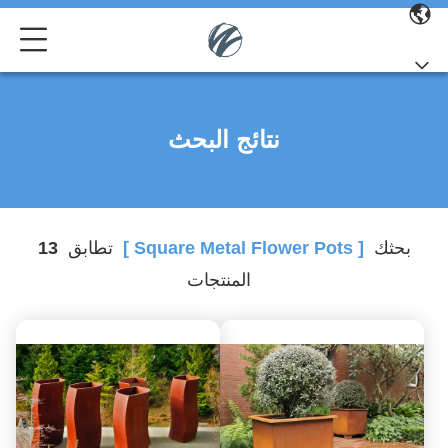
نتائج البحث
بحثك
[ Square Metal Flower Pots ]
تطابق
13
المنتجات