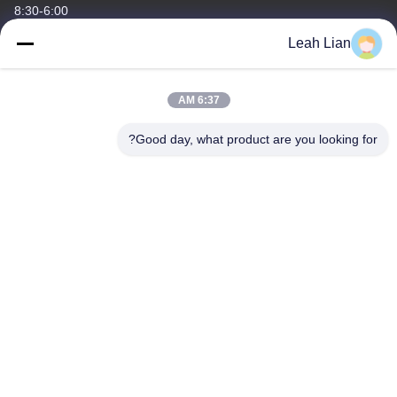
8:30-6:00
Leah Lian
عنواننا
عنوان الشركة
6:37 AM
الوحدة 701A، رقم 837 وسط شارع قيانبو الثاني، منطقة سيمينغ،
شيامين، الصين
Good day, what product are you looking for?
عنوان المصنع
رقم 72، طريق يونغجون، قرية ووفينغ، مدينة تشونغوو، كوانتشو، فوجيان،
الصين
هاتف
86-592-5175705
الصين جودة جيدة نحت المعادن في الهواء الطلق المورد. حقوق الطبع
والنشر © -2026 Wangstone Metal Sculpture Co., Ltd. جميع الحقوق