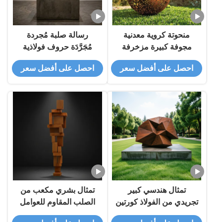
منحوتة كروية معدنية
رسالة صلبة مُجردة
مجوفة كبيرة مزخرفة
مُجَرَّدَة حروف فولاذية
بحديقة من الصلب كورتن
مُجَرَّدَة شخصية بشرية
احصل على أفضل سعر
احصل على أفضل سعر
الصدئ بتصميم مثقوب
تمثال حروف معدنية رجل
لفن المناظر الطبيعية
تمثال فن الحديث خارجية
الخارجية
حديقة داخلية ديكور ردهة
تمثال هندسي كبير
تمثال بشري مكعب من
تجريدي من الفولاذ كورتين
الصلب المقاوم للعوامل
حديث متعدد السطوح في
الجوية | تمثال معدني كبير