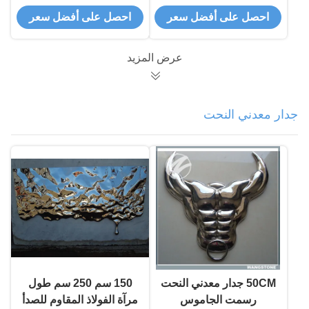
للديكور العام / حديقة
حديقة المعادن المزارعون
احصل على أفضل سعر
احصل على أفضل سعر
كورتين الصلب
عرض المزيد
جدار معدني النحت
50CM جدار معدني النحت
150 سم 250 سم طول
رسمت الجاموس
مرآة الفولاذ المقاوم للصدأ