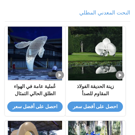
النحت المعدني المطلي
زينة الحديقة الفولاذ
عُملية عامة في الهواء
المقاوم للصدأ
الطلق الحالي التمثال
الزخرفي من الفولاذ تمثال
احصل على أفضل سعر
احصل على أفضل سعر
معدني حوت أبيض ضخم