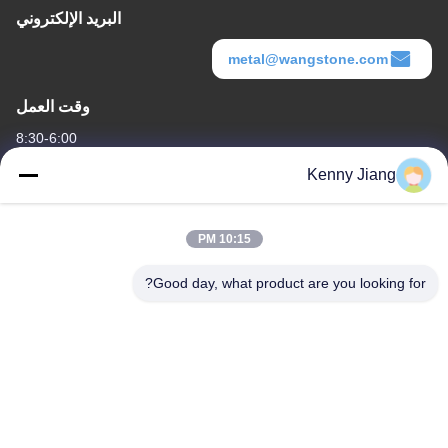
البريد الإلكتروني
metal@wangstone.com
وقت العمل
8:30-6:00
Kenny Jiang
عنواننا
عنوان الشركة
10:15 PM
الوحدة 701A، رقم 837 وسط شارع قيانبو الثاني، منطقة سيمينغ،
شيامين، الصين
Good day, what product are you looking for?
عنوان المصنع
رقم 72، طريق يونغجون، قرية ووفينغ، مدينة تشونغوو، كوانتشو، فوجيان،
الصين
هاتف
86-592-5175705