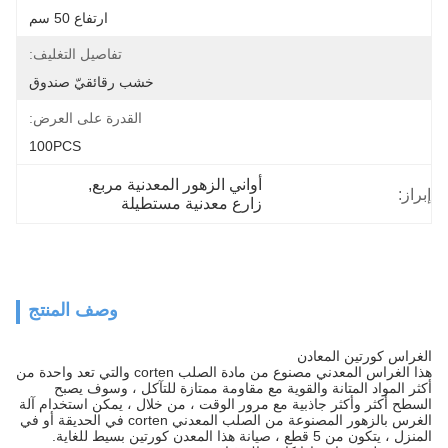
ارتفاع 50 سم
تفاصيل التغليف:
خشب رقائقيّ صندوق
القدرة على العرض:
100PCS
أواني الزهور المعدنية مربع
, 
إبراز:
زارع معدنية مستطيلة
وصف المنتج
الغراس كورتين المعادن
هذا الغراس المعدني مصنوع من مادة الصلب corten والتي تعد واحدة من
أكثر المواد المتانة والقوية مع مقاومة ممتازة للتآكل ، وسوف يصبح
السطح أكثر وأكثر جاذبية مع مرور الوقت ، من خلال ، يمكن استخدام آلة
الغرس بالزهور المصنوعة من الصلب المعدني corten في الحديقة أو في
المنزل ، يتكون من 5 قطع ، صيانة هذا المعدن كورتين بسيط للغاية.