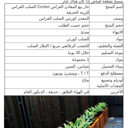
يمسح بقطعة قماش إذا كان هناك غبار.
اسم المنتج
حار بيع المعادن الغراس Corten الصلب الغراس
للزينة الحديقة
وصف
المعدن كورتين الصلب الغراس
حجم المنتج
حجم حسب الطلب
الانتهاء
صدئ
مواد
الصلب كورتن
التعبئة والتغليف
الخشب الرقائقي مربع / الإطار الصلب
موعد التسليم
خلال 30 يوما
موك
1 مجموعة
ميناء التحميل
شيامن، الصين
مصطلح الدفع
T / T ، ويسترن يونيون
أوديإم وتصنيع
متاح
المعدات الأصلية
الآخرين
في الهواء الطلق ، حديقة ، الديكور العام