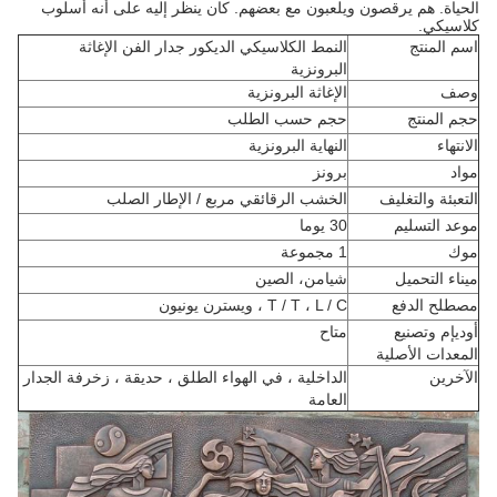
الحياة. هم يرقصون ويلعبون مع بعضهم. كان ينظر إليه على أنه أسلوب
كلاسيكي.
اسم المنتج
النمط الكلاسيكي الديكور جدار الفن الإغاثة
البرونزية
وصف
الإغاثة البرونزية
حجم المنتج
حجم حسب الطلب
الانتهاء
النهاية البرونزية
مواد
برونز
التعبئة والتغليف
الخشب الرقائقي مربع / الإطار الصلب
موعد التسليم
30 يوما
موك
1 مجموعة
ميناء التحميل
شيامن، الصين
مصطلح الدفع
T / T ، L / C ، ويسترن يونيون
أوديإم وتصنيع
متاح
المعدات الأصلية
الآخرين
الداخلية ، في الهواء الطلق ، حديقة ، زخرفة الجدار
العامة