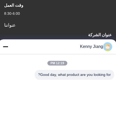
وقت العمل
8:30-6:00
عنواننا
عنوان الشركة
الوحدة 701A، رقم 837 وسط شارع قيانبو الثاني، منطقة سيمينغ،
Kenny Jiang
شيامين، الصين
عنوان المصنع
12:19 PM
رقم 72، طريق يونغجون، قرية ووفينغ، مدينة تشونغوو، كوانتشو، فوجيان،
الصين
Good day, what product are you looking for?
هاتف
86-592-5175705