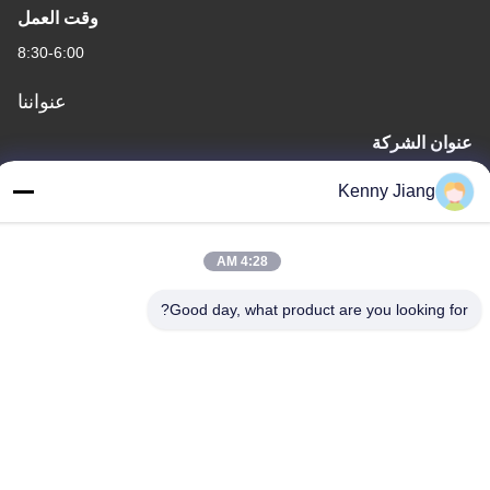
وقت العمل
8:30-6:00
عنواننا
عنوان الشركة
الوحدة 701A، رقم 837 وسط شارع قيانبو الثاني، منطقة سيمينغ،
Kenny Jiang
شيامين، الصين
عنوان المصنع
4:28 AM
رقم 72، طريق يونغجون، قرية ووفينغ، مدينة تشونغوو، كوانتشو، فوجيان،
الصين
Good day, what product are you looking for?
هاتف
86-592-5175705