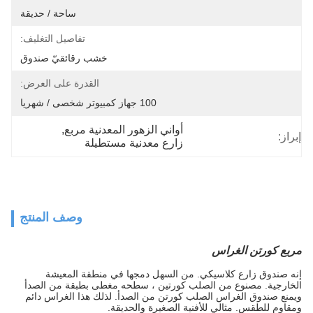
ساحة / حديقة
تفاصيل التغليف:
خشب رقائقيّ صندوق
القدرة على العرض:
100 جهاز كمبيوتر شخصى / شهريا
أواني الزهور المعدنية مربع
, 
إبراز:
زارع معدنية مستطيلة
وصف المنتج
مربع كورتن الغراس
إنه صندوق زارع كلاسيكي. من السهل دمجها في منطقة المعيشة
الخارجية. مصنوع من الصلب كورتين ، سطحه مغطى بطبقة من الصدأ
ويمنع صندوق الغراس الصلب كورتن من الصدأ. لذلك هذا الغراس دائم
ومقاوم للطقس. مثالي للأفنية الصغيرة والحديقة.