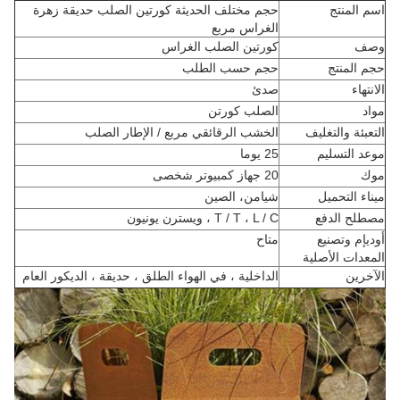
اسم المنتج
حجم مختلف الحديثة كورتين الصلب حديقة زهرة
الغراس مربع
وصف
كورتين الصلب الغراس
حجم المنتج
حجم حسب الطلب
الانتهاء
صدئ
مواد
الصلب كورتن
التعبئة والتغليف
الخشب الرقائقي مربع / الإطار الصلب
موعد التسليم
25 يوما
موك
20 جهاز كمبيوتر شخصى
ميناء التحميل
شيامن، الصين
مصطلح الدفع
T / T ، L / C ، ويسترن يونيون
أوديإم وتصنيع
متاح
المعدات الأصلية
الآخرين
الداخلية ، في الهواء الطلق ، حديقة ، الديكور العام