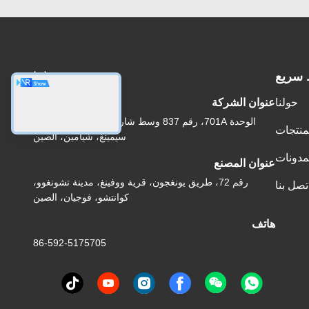
 سريع
عنواننا
حولنا
عنوان الشركة
الوحدة 701A، رقم 837 وسط شارع قيانبو الثاني، منطقة
منتجات
سيمينغ، شيامين، الصين
مدونات
عنوان المصنع
رقم 72، طريق يونغجون، قرية ووفينغ، مدينة تشونغوو،
تصل بنا
كوانتشو، فوجيان، الصين
هاتف
86-592-5175705