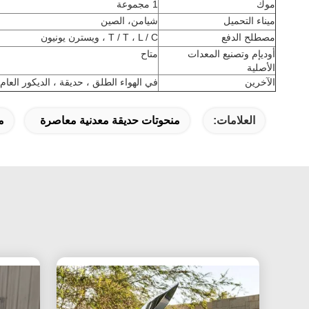
موك
1 مجموعة
ميناء التحميل
شيامن، الصين
مصطلح الدفع
T / T ، L / C ، ويسترن يونيون
أوديإم وتصنيع المعدات
متاح
الأصلية
الآخرين
في الهواء الطلق ، حديقة ، الديكور العام
العلامات:
منحوتات حديقة معدنية معاصرة
م