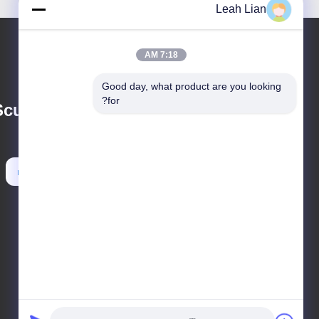
Leah Lian
7:18 AM
Good day, what product are you looking 
for?
ulpture Co., Ltd.
metal@wangstone.com