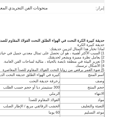
إبراز:
منحوتات الفن التجريدي المعد
حديقة كبيرة الكرة النحت في الهواء الطلق النحت الفولاذ المقاوم للصدأ
حديقة كبيرة الكرة
لماذا تختار هذا التمثال لتزيين حديقتك:
1] السبب الأكثر أهمية ، هو أن نحصل على تمثال معدني جميل في حياتك!
2] يعامل نظرة مميزة ويشعر لحديقتك.
3] تعزيز البيئة في منطقة نابضة بالحياة ، مثالية لساحات الفن العامة.
4] الأشكال ترسمك.
5] ضوء القمر يرقص من زوايا النحت الفولاذ المقاوم للصدأ المعاصرة
اسم المنتج
كبيرة في الهواء الطلق حديقة النحت الديك
وصف
زخرفة حديقة النحت
حجم المنتج
300 سنتيمتر ديا أو حجم حسب الطلب
الانتهاء
الرملي
مواد
الفولاذ المقاوم للصدأ
التعبئة والتغليف
الخشب الرقائقي مربع / الإطار الصلب
موعد التسليم
60 يوما