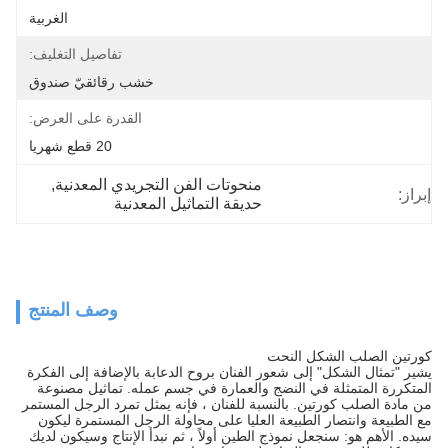
الغربية
تفاصيل التغليف:
خشب رقائقيّ صندوق
القدرة على العرض:
20 قطع شهريا
منحوتات الفن التجريدي المعدنية
, 
إبراز:
حديقة التماثيل المعدنية
وصف المنتج
كورتين الصلب الشكل النحت
يشير "تمثال الشكل" إلى شعور الفنان بروح الدعابة بالإضافة إلى الفكرة
المتكررة المتمثلة في النضج والعمارة في جسم عمله. تماثيل مصنوعة
من مادة الصلب كورتين. بالنسبة للفنان ، فإنه يمثل تمرد الرجل المستمر
مع الطبيعة وانتصار الطبيعة العليا على محاولة الرجل المستمرة ليكون
سيده. الأهم هو: سنجعل نموذج الطين أولاً ، ثم نبدأ الإنتاج وسيكون لديك