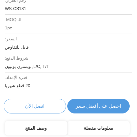
رقم الطراز:
WS-CS131
الـ MOQ:
1pc
السعر:
قابل للتفاوض
شروط الدفع:
L/C, T/T, ويسترن يونيون
قدرة الإمداد:
20 قطع شهريا
احصل على أفضل سعر
اتصل الآن
معلومات مفصلة
وصف المنتج