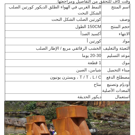
وقت كاف للتحقق من التفاصيل ومراجعتها.
اسم المنتج
النمط الغربي في الهواء الطلق الديكور كورتين الصلب
الشكل النحت
وصف
كورتين الصلب الشكل النحت
حجم المنتج
150CM الطول
الانتهاء
أكسيد الصدأ
مواد
كورتين أ
التعبئة والتغليف
الخشب الرقائقي مربع / الإطار الصلب
موعد التسليم
20-30 يوما
موك
1 قطعة
ميناء التحميل
شيامن، الصين
مصطلح الدفع
T / T ، L / C ، ويسترن يونيون
أوديإم وتصنيع
متاح
المعدات الأصلية
استعمال
ديكور الحديقة