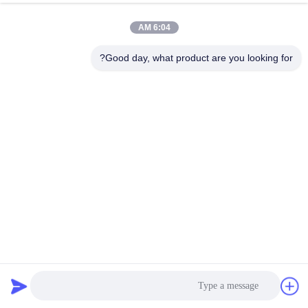
6:04 AM
Good day, what product are you looking for?
تمثال حلزوني عالي الجودة من الفولاذ المقاوم للصدأ حديقة
مطلية نافورة ماء منحوتات معدنية الحرف المعدنية للبيع
ميزة المياه الفولاذ المقاوم للصدأ
2024-08-26
3070 الرؤى