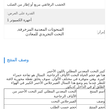
الخشب الرقائقي مربع أو إطار من الصلب
القدرة على العرض:
أجهزة الكمبيوتر 1
المنحوتات المعدنية المزخرفة
, 
إبراز:
النحت التجريدي للمعادن
وصف المنتج
كبير النحت المعدني المطلي باللون الأحمر
هذا هو حجم الحياة النحت الألياف الزجاجية. التمثال هو تفاحة حمراء
كبيرة. وهي متوفرة في مختلف الألوان. سوف يخلق نقطة محورية لافتة
للنظر عندما يتم وضع هذا التمثال الفيبرجلاس الأحمر الكبير في الهواء
الطلق أو في الداخل كديكور.
اسم المنتج
النحت المعدني المطلي كبير النحت الأحمر من
الألياف الزجاجية
وصف
الفيبرجلاس النحت
حجم المنتج
حجم حسب الطلب