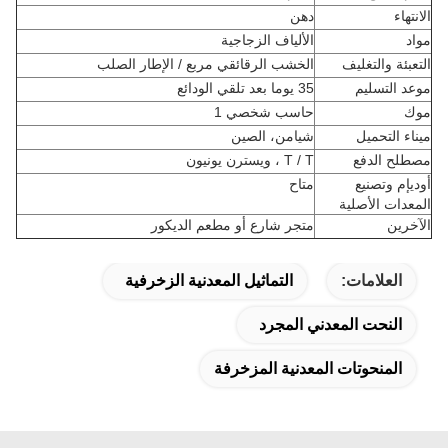
الانتهاء
دهن
مواد
الألياف الزجاجية
التعبئة والتغليف
الخشب الرقائقي مربع / الإطار الصلب
موعد التسليم
35 يوما بعد تلقي الودائع
موك
حاسب شخصي 1
ميناء التحميل
شيامن، الصين
مصطلح الدفع
T / T ، ويسترن يونيون
أوديإم وتصنيع
متاح
المعدات الأصلية
الآخرين
متجر شارع أو مطعم الديكور
العلامات:
التماثيل المعدنية الزخرفية
النحت المعدني المجرد
المنحوتات المعدنية المزخرفة