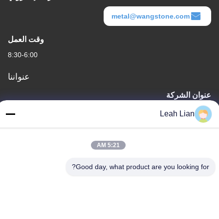
metal@wangstone.com
وقت العمل
8:30-6:00
عنواننا
عنوان الشركة
الوحدة 701A، رقم 837 وسط شارع قيانبو الثاني، منطقة سيمينغ،
Leah Lian
شيامين، الصين
عنوان المصنع
5:21 AM
رقم 72، طريق يونغجون، قرية ووفينغ، مدينة تشونغوو، كوانتشو، فوجيان،
الصين
Good day, what product are you looking for?
هاتف
86-592-5175705