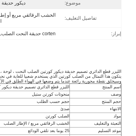
موضوع:
ديكور حديقة 
تفاصيل التغليف:
ا
إبراز:
corten حديقة النحت الصلب
 
الليزر قطع الدائري تصميم حديقة ديكور كورتين الصلب النحت ، لوحة ،
يتكون هذا التمثال من الصلب كورتين الذي يستخدم شعبيا للغاية في ن
وسيخلق نقطة محورية رائعة عندما يتم وضعها في الهواء الطلق في الأما
اسم المنتج
الليزر قطع الدائري تصميم حديقة ديكور 
وصف
منحوتات كورتن ستيل
حجم المنتج
حجم حسب الطلب
الانتهاء
صدئ
مواد
الصلب كورتن
التعبئة والتغليف
الخشب الرقائقي مربع / الإطار الصلب
موعد التسليم
25 يوما بعد تلقي الودائع