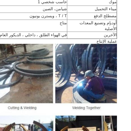
موك
حاسب شخصي 1
ميناء التحميل
شيامن، الصين
مصطلح الدفع
T / T ، ويسترن يونيون
أوديإم وتصنيع المعدات
متاح
الأصلية
الآخرين
في الهواء الطلق ، داخلي ، الديكور العام
عملية الإنتاج