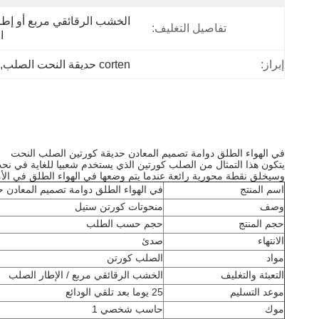
تفاصيل التغليف:
ا
إبراز:
corten حديقة النحت الصلب
 
في الهواء الطلق دوامة تصميم المعادن حديقة كورتين الصلب النحت
يتكون هذا التمثال من الصلب كورتين الذي يستخدم شعبيا للغاية في ن
وسيخلق نقطة محورية رائعة عندما يتم وضعها في الهواء الطلق في الأما
اسم المنتج
في الهواء الطلق دوامة تصميم المعادن 
وصف
منحوتات كورتن ستيل
حجم المنتج
حجم حسب الطلب
الانتهاء
صدئ
مواد
الصلب كورتن
التعبئة والتغليف
الخشب الرقائقي مربع / الإطار الصلب
موعد التسليم
25 يوما بعد تلقي الودائع
موك
حاسب شخصي 1