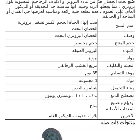
صُنع نحت الحصان هذا من مادة البرونز أو الألياف الزجاجية المصبوبة بلون
برونزي ، مما يجعلها أثرية وفنية. انها مناسبة جدا للحديقة أو الديكور
العام. على العموم ، هذه قطعة فنية رائعة ومناسبة لعرضها في الفندق أو
الساحة أو الحديقة.
صب إنهاء الحياة الحجم الكبير تشغيل برونزية
اسم المنتج
الحصان النحت
وصف
الحصان البرونزي النحت
حجم المنتج
حجم مخصص
الانتهاء
البرونز العتيقة
مواد
برونز
التعبئة والتغليف
مربع الخشب الرقائقي
موعد التسليم
35 يوم
موك
1 مجموعة
ميناء التحميل
شيامن، الصين
مصطلح الدفع
T / T ، L / C ، ويسترن يونيون
أوديإم وتصنيع
متاح
المعدات الأصلية
الآخرين
بلازا ، حديقة ، الديكور العام
منتجات ذات صله