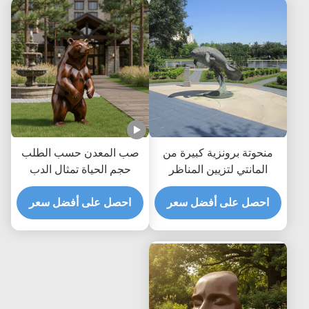
منحوتة برونزية كبيرة من
صب المعدن حسب الطلب
المانتي لتزيين المناظر
حجم الحياة تمثال الدب
الطبيعية الساحلية الحيوان
البرونزي تمثال الحديقة في
احصل على أفضل سعر
البحري تمثال فني للحديقة
احصل على أفضل سعر
الهواء الطلق الفن الواقعي
في الهواء الطلق
للحيوانات للفيلا ديكور
المناظر الطبيعية الحديقة