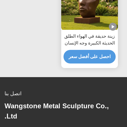
زينة حديقة في الهواء الطلق
الحديثة الكبيرة وجه الإنسان
المجرد تمثال برونزي تمثال
فني معدني قديم ديكور
احصل على أفضل سعر
حديقة المشهد
اتصل بنا
Wangstone Metal Sculpture Co.,
Ltd.