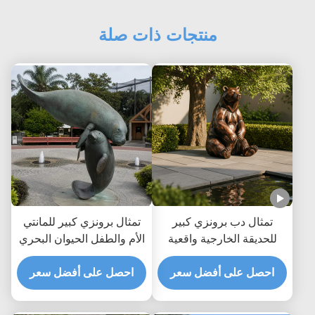
منتجات ذات صلة
تمثال دب برونزي كبير
تمثال برونزي كبير للمانتي
للحديقة الخارجية واقعية
الأم والطفل الحيوان البحري
الجلوس تمثال دب بني
الحديقة الساحلية تمثال الفن
احصل على أفضل سعر
مخصص معدن الحيوانات
في الهواء الطلق
احصل على أفضل سعر
الفن الديكور لمتنزه فيلا