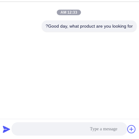
عنوان المصنع
12:33 AM
رقم 72، طريق يونغجون، قرية ووفينغ، مدينة تشونغوو، كوانتشو، فوجيان،
الصين
Good day, what product are you looking for?
هاتف
86-592-5175705
الصين جودة جيدة نحت المعادن في الهواء الطلق المورد. حقوق الطبع
والنشر © -2026 Wangstone Metal Sculpture Co., Ltd. جميع الحقوق
محفوظة
سياسة الخصوصية
|
خريطة الموقع