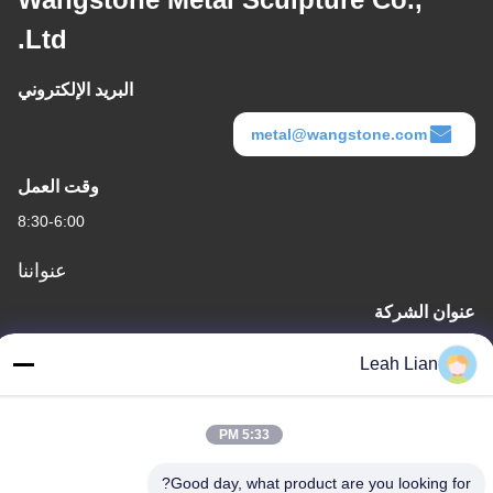
Ltd.
البريد الإلكتروني
metal@wangstone.com
وقت العمل
8:30-6:00
عنواننا
عنوان الشركة
الوحدة 701A، رقم 837 وسط شارع قيانبو الثاني، منطقة سيمينغ،
Leah Lian
شيامين، الصين
عنوان المصنع
5:33 PM
رقم 72، طريق يونغجون، قرية ووفينغ، مدينة تشونغوو، كوانتشو، فوجيان،
الصين
Good day, what product are you looking for?