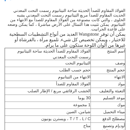
الفولاذ المقاوم للصدأ الحديثة ساحة التيتانيوم رسمت النحت المعدني
الحديث المقاوم للصدأ مربع التيتانيوم رسمت النحت المعدني يشبه
الحلوى ، والتي كانت مصنوعة من الفولاذ المقاوم للصدأ مع الانتهاء من
التيتانيوم. يمكن تثبيت هذا التمثال على الأرض مباشرةً ، كما يمكن وضعه
على قاعدة الجرانيت.
يمكن أن توفر Wangstone العديد من أنواع التشطيبات السطحية
للاختيار ، ويمكن تخصيص كل شيء. تلميع مرآة ، بالفرشاة أو
غيرها من ألوان اللوحة ستكون على ما يرام.
اسم المنتج
الفولاذ المقاوم للصدأ الحديثة ساحة التيتانيوم
رسمت النحت المعدني
وصف
التيتانيوم النحت
حجم المنتج
حجم حسب الطلب
الانتهاء
الانتهاء من التيتانيوم
مواد
الفولاذ المقاوم للصدأ
التعبئة والتغليف
الخشب الرقائقي مربع / الإطار الصلب
موعد التسليم
30 يوما
موك
1 مجموعة
ميناء التحميل
شيامن، الصين
مصطلح الدفع
T / T ، L / C ، ويسترن يونيون
أوديإم وتصنيع
متاح