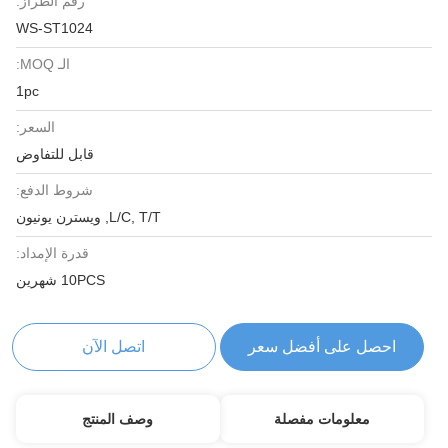
رقم الطراز:
WS-ST1024
الـ MOQ:
1pc
السعر:
قابل للتفاوض
شروط الدفع:
L/C, T/T, ويسترن يونيون
قدرة الإمداد:
10PCS شهرين
احصل على أفضل سعر
اتصل الآن
معلومات مفصلة
وصف المنتج