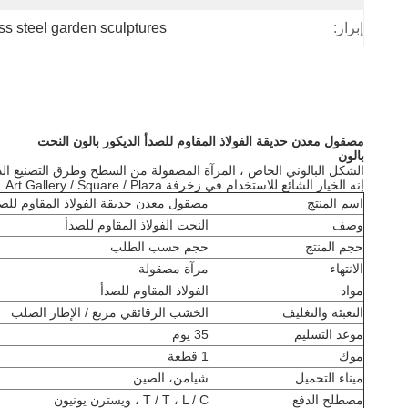
ess steel garden sculptures
إبراز:
مصقول معدن حديقة الفولاذ المقاوم للصدأ الديكور بالون النحت
بالون
الشكل البالوني الخاص ، المرآة المصقولة من السطح وطرق التصنيع ال
إنه الخيار الشائع للاستخدام في زخرفة Art Gallery / Square / Plaza. يمكننا أن نجعلها ذات أحجام مختلفة ، لذلك سوف تلبي متطلبات العملاء.
اسم المنتج
مصقول معدن حديقة الفولاذ المقاوم للصد
وصف
النحت الفولاذ المقاوم للصدأ
حجم المنتج
حجم حسب الطلب
الانتهاء
مرآة مصقولة
مواد
الفولاذ المقاوم للصدأ
التعبئة والتغليف
الخشب الرقائقي مربع / الإطار الصلب
موعد التسليم
35 يوم
موك
1 قطعة
ميناء التحميل
شيامن، الصين
مصطلح الدفع
T / T ، L / C ، ويسترن يونيون