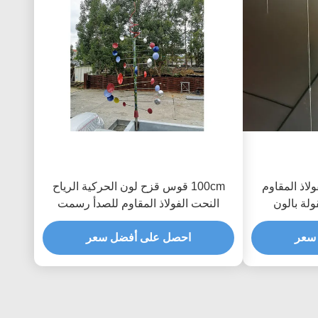
اذ المقاوم
100cm قوس قزح لون الحركية الرياح
لة بالون
النحت الفولاذ المقاوم للصدأ رسمت
الانتهاء
سعر
احصل على أفضل سعر