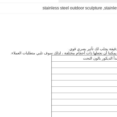
stainless steel outdoor sculpture
, 
stainl
دقيقة يجلب لك تأثير بصري قوي.
أ الديكور بالون النحت