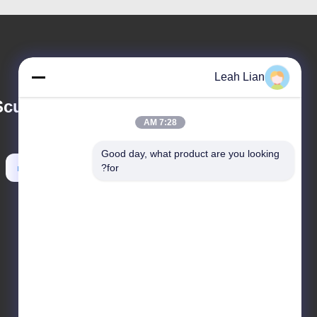
Leah Lian
ulpture Co., Ltd.
7:28 AM
Good day, what product are you looking 
metal@wangstone.com
for?