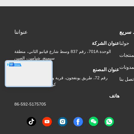
 سريع
عنواننا
حولنا
عنوان الشركة
الوحدة 701A، رقم 837 وسط شارع قيانبو الثاني، منطقة
منتجات
سيمينغ، شيامين، الصين
مدونات
عنوان المصنع
رقم 72، طريق يونغجون، قرية ووفينغ، مدينة تشونغوو،
تصل بنا
كوانتشو، فوجيان، الصين
هاتف
86-592-5175705