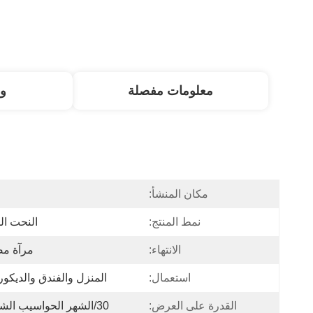
معلومات مفصلة
و
مكان المنشأ:
ا
نمط المنتج:
النحت ال
الانتهاء:
مرآة مص
استعمال:
المنزل والفندق والديكور 
القدرة على العرض:
30/الشهر الحواسيب الشخصية