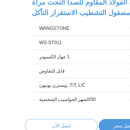
لفولاذ المقاوم للصدأ النحت مرآة
صقول التشطيب الاستقرار التآكل
WANGSTONE
WS-ST011
1 جهاز الكمبيوتر
قابل للتفاوض
T/T, L/C, ويسترن يونيون
30/الشهر الحواسيب الشخصية
ضل سعر
اتصل الآن