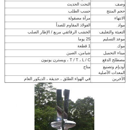
وصف
النحت الحديث
حجم المنتج
حسب الطلب
الانتهاء
مرآة مصقولة
مواد
الفولاذ المقاوم للصدأ
التعبئة والتغليف
الخشب الرقائقي مربع / الإطار الصلب
موعد التسليم
25 يوما
موك
1 قطعة
ميناء التحميل
شيامن، الصين
مصطلح الدفع
T / T ، L / C ، ويسترن يونيون
أوديإم وتصنيع
متاح
المعدات الأصلية
الآخرين
في الهواء الطلق ، حديقة ، الديكور العام