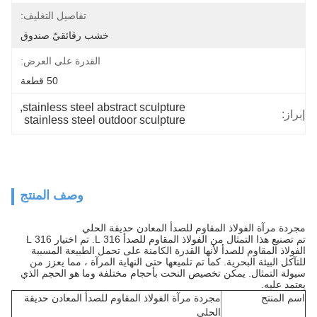
تفاصيل التغليف:
خشب رقائقيّ صندوق
القدرة على العرض:
50 قطعة
, 
stainless steel abstract sculpture
إبراز:
stainless steel outdoor sculpture
وصف المنتج
مجردة مرآة الفولاذ المقاوم للصدأ المعادن حديقة الحلي
تم تصنيع هذا التمثال من الفولاذ المقاوم للصدأ 316 L. تم اختيار 316 L
الفولاذ المقاوم للصدأ لأنها القدرة الكامنة على تحمل الطبيعة المسببة
للتآكل البيئة البحرية. كما تم تلميعها حتى النهاية المرآة ، مما يعزز من
سيولة التمثال. يمكن تخصيص النحت بأحجام مختلفة وما هو الحجم الذي
يعتمد عليه.
اسم المنتج
مجردة مرآة الفولاذ المقاوم للصدأ المعادن حديقة
الحلي