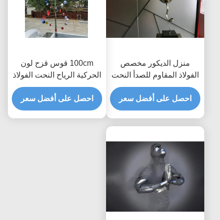
منزل الديكور مخصص
100cm قوس قزح لون
الفولاذ المقاوم للصدأ النحت
الحركية الرياح النحت الفولاذ
مرآة مصقولة بالون
المقاوم للصدأ رسمت
احصل على أفضل سعر
الانتهاء
احصل على أفضل سعر