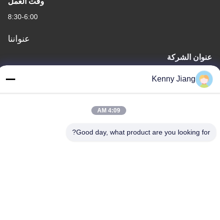
وقت العمل
8:30-6:00
عنواننا
عنوان الشركة
الوحدة 701A، رقم 837 وسط شارع قيانبو الثاني، منطقة سيمينغ،
Kenny Jiang
شيامين، الصين
عنوان المصنع
4:09 AM
رقم 72، طريق يونغجون، قرية ووفينغ، مدينة تشونغوو، كوانتشو، فوجيان،
الصين
Good day, what product are you looking for?
هاتف
86-592-5175705
الصين جودة جيدة نحت المعادن في الهواء الطلق المورد. حقوق الطبع