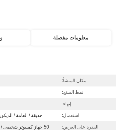
معلومات مفصلة
و
مكان المنشأ:
ا
نمط المنتج:
إنهاء:
استعمال:
حديقة / العامة / الديكور
القدرة على العرض:
50 جهاز كمبيوتر شخصى / شهريا