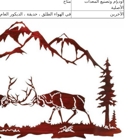
أوديإم وتصنيع المعدات
متاح
الأصلية
الآخرين
في الهواء الطلق ، حديقة ، الديكور العام