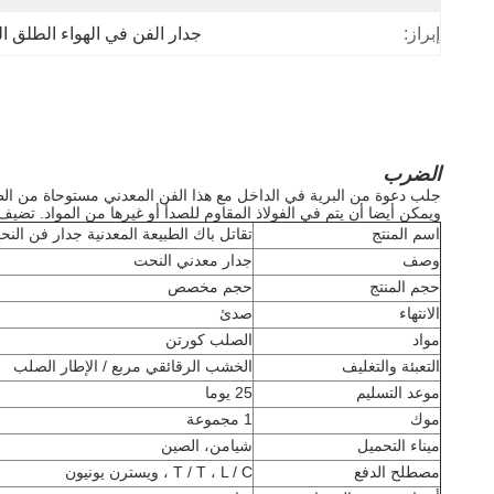
إبراز:
جدار الفن في الهواء الطلق ا
الضرب
جلب دعوة من البرية في الداخل مع هذا الفن المعدني مستوحاة من الط
ويمكن أيضا أن يتم في الفولاذ المقاوم للصدأ أو غيرها من المواد.
تضيف الأج
اسم المنتج
تقاتل باك الطبيعة المعدنية جدار فن النحت
وصف
جدار معدني النحت
حجم المنتج
حجم مخصص
الانتهاء
صدئ
مواد
الصلب كورتن
التعبئة والتغليف
الخشب الرقائقي مربع / الإطار الصلب
موعد التسليم
25 يوما
موك
1 مجموعة
ميناء التحميل
شيامن، الصين
مصطلح الدفع
T / T ، L / C ، ويسترن يونيون