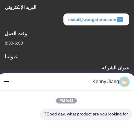
البريد الإلكتروني
metal@wangstone.com
وقت العمل
8:30-6:00
عنواننا
عنوان الشركة
الوحدة 701A، رقم 837 وسط شارع قيانبو الثاني، منطقة سيمينغ،
Kenny Jiang
شيامين، الصين
عنوان المصنع
9:43 PM
رقم 72، طريق يونغجون، قرية ووفينغ، مدينة تشونغوو، كوانتشو، فوجيان،
الصين
Good day, what product are you looking for?
هاتف
86-592-5175705