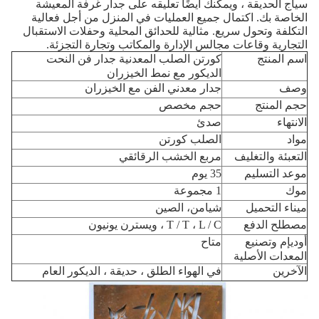
سياج الحديقة ، ويمكنك أيضًا تعليقه على جدار غرفة المعيشة
الخاصة بك.
اكتمال جميع العمليات في المنزل من أجل فعالية
التكلفة وتحول سريع.
مثالية للحدائق المحلية وحفلات الاستقبال
التجارية وقاعات مجالس الإدارة والمكاتب وتجارة التجزئة.
اسم المنتج
كورتن الصلب المعدنية جدار فن النحت
الديكور مع نمط الخيزران
وصف
جدار معدني الفن مع الخيزران
حجم المنتج
حجم مخصص
الانتهاء
صدئ
مواد
الصلب كورتن
التعبئة والتغليف
مربع الخشب الرقائقي
موعد التسليم
35 يوم
موك
1 مجموعة
ميناء التحميل
شيامن، الصين
مصطلح الدفع
T / T ، L / C ، ويسترن يونيون
أوديإم وتصنيع
متاح
المعدات الأصلية
الآخرين
في الهواء الطلق ، حديقة ، الديكور العام