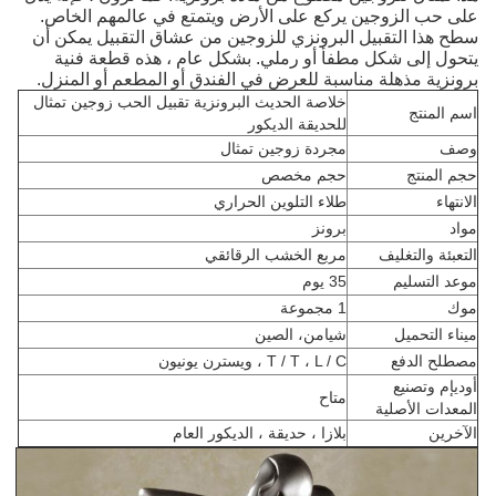
على حب الزوجين يركع على الأرض ويتمتع في عالمهم الخاص.
سطح هذا التقبيل البرونزي للزوجين من عشاق التقبيل يمكن أن
يتحول إلى شكل مطفأ أو رملي.
بشكل عام ، هذه قطعة فنية
برونزية مذهلة مناسبة للعرض في الفندق أو المطعم أو المنزل.
خلاصة الحديث البرونزية تقبيل الحب زوجين تمثال
اسم المنتج
للحديقة الديكور
وصف
مجردة زوجين تمثال
حجم المنتج
حجم مخصص
الانتهاء
طلاء التلوين الحراري
مواد
برونز
التعبئة والتغليف
مربع الخشب الرقائقي
موعد التسليم
35 يوم
موك
1 مجموعة
ميناء التحميل
شيامن، الصين
مصطلح الدفع
T / T ، L / C ، ويسترن يونيون
أوديإم وتصنيع
متاح
المعدات الأصلية
الآخرين
بلازا ، حديقة ، الديكور العام