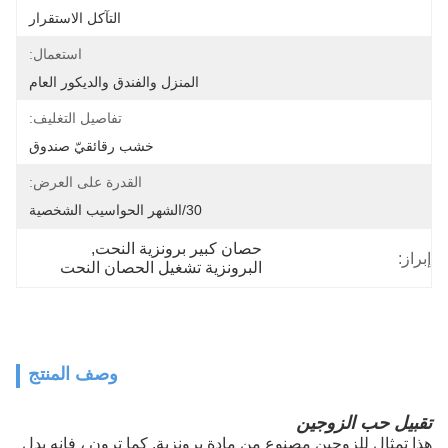
التآكل الاستقرار
استعمال:
المنزل والفندق والديكور العام
تفاصيل التغليف:
خشب رقائقيّ صندوق
القدرة على العرض:
30/الشهر الحواسيب الشخصية
حصان كبير برونزية النحت
, 
إبراز:
البرونزية تشغيل الحصان النحت
وصف المنتج
تقبيل حب الزوجين
هذا تمثال للزوجين مصنوع من مادة برونزية.
كما ترون ، فإنه يدل