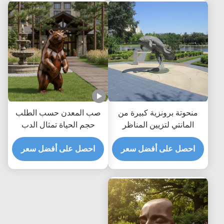
منحوتة برونزية كبيرة من
صب المعدن حسب الطلب
المانتي لتزيين المناظر
حجم الحياة تمثال الدب
الطبيعية الساحلية الحيوان
البرونزي تمثال الحديقة في
احصل على أفضل سعر
البحري تمثال فني للحديقة
احصل على أفضل سعر
الهواء الطلق الفن الواقعي
في الهواء الطلق
للحيوانات للفيلا ديكور
المناظر الطبيعية الحديقة