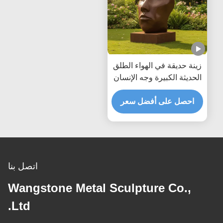
زينة حديقة في الهواء الطلق
الحديثة الكبيرة وجه الإنسان
المجرد تمثال برونزي تمثال
فني معدني قديم ديكور
احصل على أفضل سعر
حديقة المشهد
اتصل بنا
Wangstone Metal Sculpture Co.,
Ltd.