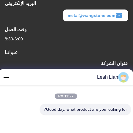
البريد الإلكتروني
metal@wangstone.com
وقت العمل
8:30-6:00
عنواننا
عنوان الشركة
الوحدة 701A، رقم 837 وسط شارع قيانبو الثاني، منطقة سيمينغ،
Leah Lian
شيامين، الصين
عنوان المصنع
11:27 PM
رقم 72، طريق يونغجون، قرية ووفينغ، مدينة تشونغوو، كوانتشو، فوجيان،
الصين
Good day, what product are you looking for?
هاتف
86-592-5175705