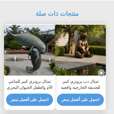
منتجات ذات صلة
تمثال دب برونزي كبير
تمثال برونزي كبير للمانتي
للحديقة الخارجية واقعية
الأم والطفل الحيوان البحري
الجلوس تمثال دب بني
الحديقة الساحلية تمثال الفن
احصل على أفضل سعر
مخصص معدن الحيوانات
في الهواء الطلق
احصل على أفضل سعر
الفن الديكور لمتنزه فيلا