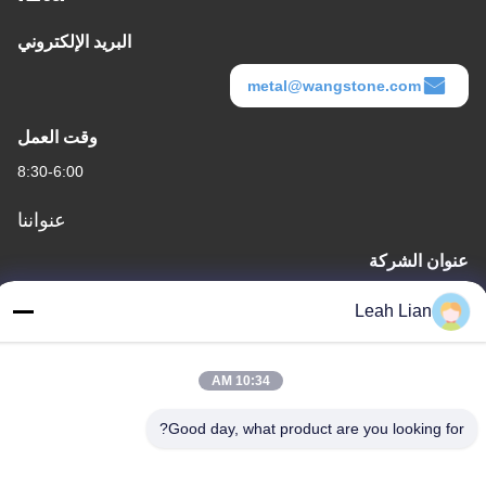
البريد الإلكتروني
metal@wangstone.com
وقت العمل
8:30-6:00
عنواننا
عنوان الشركة
الوحدة 701A، رقم 837 وسط شارع قيانبو الثاني، منطقة سيمينغ،
Leah Lian
شيامين، الصين
عنوان المصنع
10:34 AM
رقم 72، طريق يونغجون، قرية ووفينغ، مدينة تشونغوو، كوانتشو، فوجيان،
الصين
Good day, what product are you looking for?
هاتف
86-592-5175705