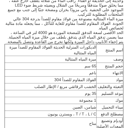
وحديثة إلى الحديقة أو الفناء. راقب الماء من شلاله بلطف خارج عنقه ،
مما يخلق صوتًا متدفقًا ومريحًا من الشلال ويضيئه شريط ضوء LED
الموجود على الحنفية. يأتي مزودًا بخزان ومضخة جنبًا إلى جنب مع جميع
الملحقات المطلوبة للتركيب.
ميزة الماء المتتالية مصنوعة من فولاذ مقاوم للصدأ بدرجة 304 عالي
الجودة. الفولاذ المقاوم للصدأ مقاوم للغاية للتآكل ، مما يجعله مادة مثالية
لخصائص المياه.
الحد الأقصى لسعة التدفق للمضخة الموردة هو 4000 لتر في الساعة ،
مما يضمن تدفق المياه الذي يتدفق بلطف من خلال ميزة المياه الجميلة.
يتم إخفاء الأنابيب داخل الميزة ولكنها تخرج من القاعدة وتتصل بالمضخة.
الديكورات المنزلية الحديثة الفولاذ المقاوم للصدأ ميزة
اسم المنتج
المياه المتتالية
وصف
ميزة المياه المتتالية
حجم المنتج
65 سم
الانتهاء
ناعم
مواد
الفولاذ المقاوم للصدأ 304
التعبئة والتغليف
الخشب الرقائقي مربع / الإطار الصلب
موعد التسليم
35 يوم
موك
1 مجموعة
ميناء التحميل
شيامن، الصين
مصطلح الدفع
T / T ، L / C ، ويسترن يونيون
أوديإم وتصنيع
متاح
المعدات الأصلية