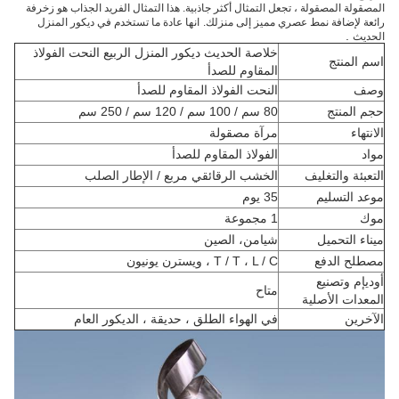
المصقولة المصقولة ، تجعل التمثال أكثر جاذبية. هذا التمثال الفريد الجذاب هو زخرفة
رائعة لإضافة نمط عصري مميز إلى منزلك.
انها عادة ما تستخدم في ديكور المنزل
.
الحديث
خلاصة الحديث ديكور المنزل الربيع النحت الفولاذ
اسم المنتج
المقاوم للصدأ
وصف
النحت الفولاذ المقاوم للصدأ
حجم المنتج
80 سم / 100 سم / 120 سم / 250 سم
الانتهاء
مرآة مصقولة
مواد
الفولاذ المقاوم للصدأ
التعبئة والتغليف
الخشب الرقائقي مربع / الإطار الصلب
موعد التسليم
35 يوم
موك
1 مجموعة
ميناء التحميل
شيامن، الصين
مصطلح الدفع
T / T ، L / C ، ويسترن يونيون
أوديإم وتصنيع
متاح
المعدات الأصلية
الآخرين
في الهواء الطلق ، حديقة ، الديكور العام