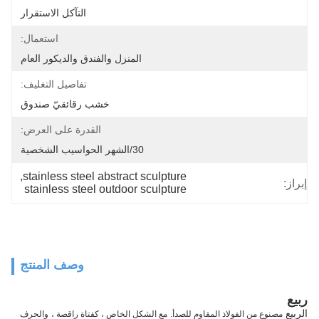
التآكل الاستقرار
استعمال:
المنزل والفندق والديكور العام
تفاصيل التغليف:
خشب رقائقيّ صندوق
القدرة على العرض:
30/الشهر الحواسيب الشخصية
, 
stainless steel abstract sculpture
إبراز:
stainless steel outdoor sculpture
وصف المنتج
ربيع
الربيع
مصنوع من الفولاذ المقاوم للصدأ.
مع الشكل الخاص ، كفتاة راقصة ،
والحرف