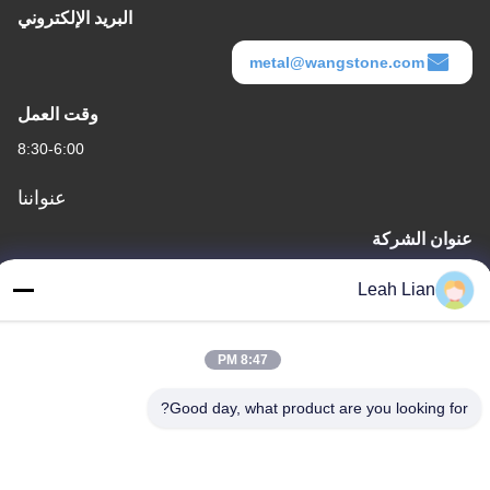
البريد الإلكتروني
metal@wangstone.com
وقت العمل
8:30-6:00
عنواننا
عنوان الشركة
الوحدة 701A، رقم 837 وسط شارع قيانبو الثاني، منطقة سيمينغ،
Leah Lian
شيامين، الصين
عنوان المصنع
8:47 PM
رقم 72، طريق يونغجون، قرية ووفينغ، مدينة تشونغوو، كوانتشو، فوجيان،
الصين
Good day, what product are you looking for?
هاتف
86-592-5175705