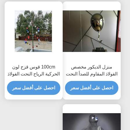
منزل الديكور مخصص
100cm قوس قزح لون
الفولاذ المقاوم للصدأ النحت
الحركية الرياح النحت الفولاذ
مرآة مصقولة بالون
المقاوم للصدأ رسمت
احصل على أفضل سعر
الانتهاء
احصل على أفضل سعر